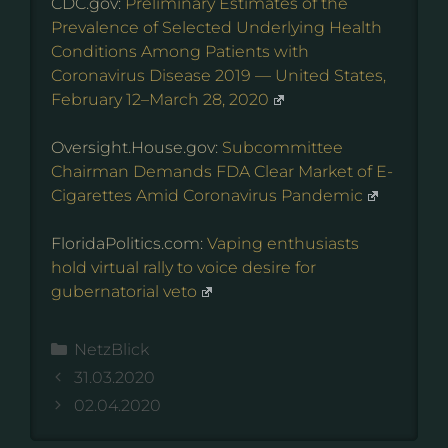
CDC.gov:
Preliminary Estimates of the
Prevalence of Selected Underlying Health
Conditions Among Patients with
Coronavirus Disease 2019 — United States,
February 12–March 28, 2020
Oversight.House.gov:
Subcommittee
Chairman Demands FDA Clear Market of E-
Cigarettes Amid Coronavirus Pandemic
FloridaPolitics.com:
Vaping enthusiasts
hold virtual rally to voice desire for
gubernatorial veto
Kategorien
NetzBlick
31.03.2020
02.04.2020