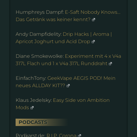
Humphreys Dampf:
E-Saft Nobody Knows…
Das Getränk was keiner kennt?
Andy Dampfidelity:
Drip Hacks | Aroma |
Apricot Joghurt und Acid Drop
Diane Smokewolke:
Experiment mit 4 x V4a
317L Flach und 1 x V4a 317L Runddraht
EinfachTony:
GeekVape AEGIS POD! Mein
neues ALLDAY KIT??
Klaus Jedelsky:
Easy Side von Ambition
Mods
PODCASTS
Podkarst.de:
R.I.P. Corona