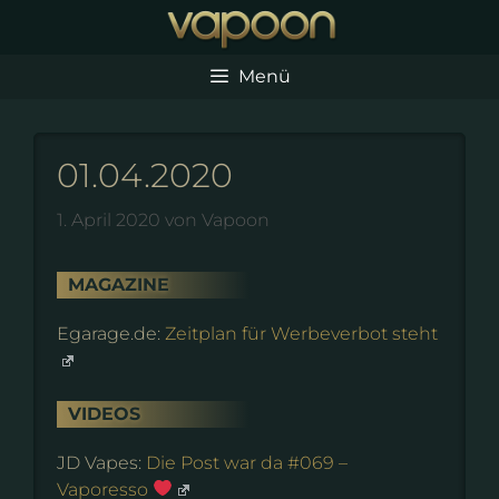
Zum
Inhalt
springen
Menü
01.04.2020
1. April 2020
von
Vapoon
MAGAZINE
Egarage.de:
Zeitplan für Werbeverbot steht
VIDEOS
JD Vapes:
Die Post war da #069 –
Vaporesso