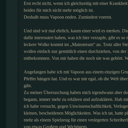
Erst recht nicht, wenn ich gleichzeitig mit einer Krankhei
beides für mich nicht mehr möglich ist.
Deshalb muss Vapoon enden. Zumindest vorerst.
Und sind wir mal ehrlich, kaum einer wird es merken. Die
dafür interessiert haben, was ich hier verzapfe, gibt es 
leckere Wolke kommt im „Mainstream“ an. Trotz aller S
wollen einfach nur gemütlich einen durchziehen, von de
mitbekommen. Von mir haben die noch nie was gehört. Wa
Angefangen habe ich mit Vapoon aus einem einzigen Grun
Pfeffer hängen hat. Und es war mir egal, ob die Welt übe
gibt.
Zu meiner Überraschung haben mich irgendwann aber doc
begann, immer mehr zu erklären und aufzuklären. Hab mic
ich habe versucht, gegen Unwissenschaftlichkeit, Verlog
kleinen, bescheidenen Möglichkeiten. Was ich tat, hatte 
mehr als einem Spielzeug für einen verärgerten Schreiberl
von etwas Großem und Wichtigem.