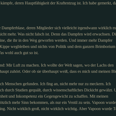
t kämpfe, deren Hauptfähigkeit der Kraftentzug ist. Ich habe gemerkt, d
 Dampferblase, deren Mitglieder sich vielleicht irgendwann wirklich m
so nicht mehr. Was nicht falsch ist. Denn das Dampfen wird erwachsen. D
teine, die ihr in den Weg geworfen werden. Und immer mehr Dampfer
r Kippe wegbleiben und nichts von Politik und dem ganzen Brimborium
s wohl auch gut so ist.
d: Mir Luft zu machen. Ich wollte der Welt sagen, wo der Lachs den
rhaupt zuhört. Oder ob sie überhaupt weiß, dass es mich und meinen Bl
h Menschen gefunden. Ich fing an, nicht mehr nur zu meckern. Ich
h durch Studien gequält, durch wissenschaftliches Dickicht gewälzt.
enheit und Inkompetenz ein Gegengewicht zu schaffen. Mit meinen
plötzlich mehr Sinn bekommen, als nur ein Ventil zu sein. Vapoon wurde
ing. Nicht wirklich groß, nicht wirklich wichtig. Aber Vapoon wurde T