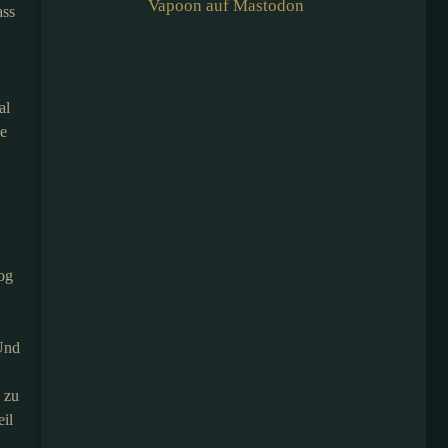
Vapoon auf Mastodon
ass
al
ie
og
 Und
 zu
eil