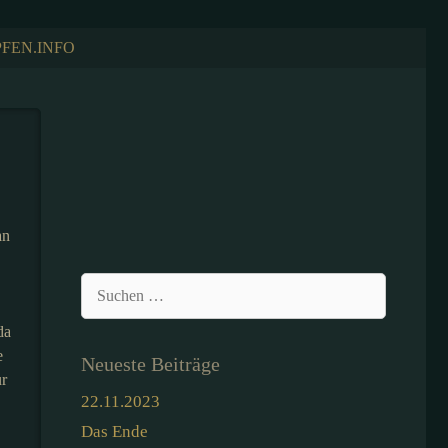
FEN.INFO
an
Suchen
nach:
da
e
Neueste Beiträge
ur
22.11.2023
Das Ende