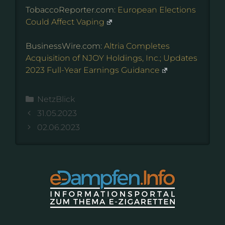
TobaccoReporter.com:
European Elections
Could Affect Vaping
BusinessWire.com:
Altria Completes
Acquisition of NJOY Holdings, Inc.; Updates
2023 Full-Year Earnings Guidance
Kategorien
NetzBlick
31.05.2023
02.06.2023