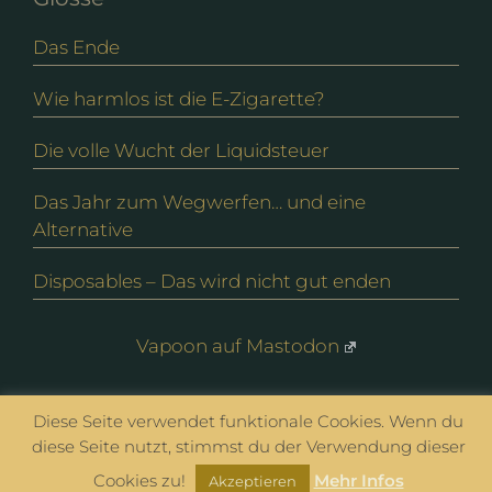
Das Ende
Wie harmlos ist die E-Zigarette?
Die volle Wucht der Liquidsteuer
Das Jahr zum Wegwerfen… und eine
Alternative
Disposables – Das wird nicht gut enden
Vapoon auf Mastodon
Diese Seite verwendet funktionale Cookies. Wenn du
© vapoon seit 2016 |
Datenschutz
|
Impressum
diese Seite nutzt, stimmst du der Verwendung dieser
Cookies zu!
Mehr Infos
Akzeptieren