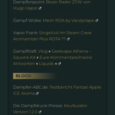
Dampferspoint:
Boxer Rader 211W von
Hugo Vapor
Dampf Wolke:
Mesh RDA by VandyVape
Vapor Frank:
Singelcoil im Steam Crave
Aromamizer Plus RDTA ??
DampfKraft:
Vlog ♦ Geekvape Athena –
Squonk Kit ♦ Eure Kommentare/meine
Antworten ♦ Liquids ♦
BLOGS:
Dampfer-ABC.de:
Testbericht Fantasi Apple
ICE Aroma
Die Dampfdruck-Presse:
Keulkulator
Version 1.2.0