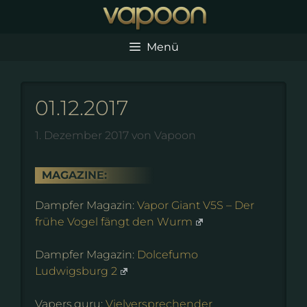
Zum
Inhalt
springen
Menü
01.12.2017
1. Dezember 2017
von
Vapoon
MAGAZINE:
Dampfer Magazin:
Vapor Giant V5S – Der
frühe Vogel fängt den Wurm
Dampfer Magazin:
Dolcefumo
Ludwigsburg 2
Vapers.guru:
Vielversprechender