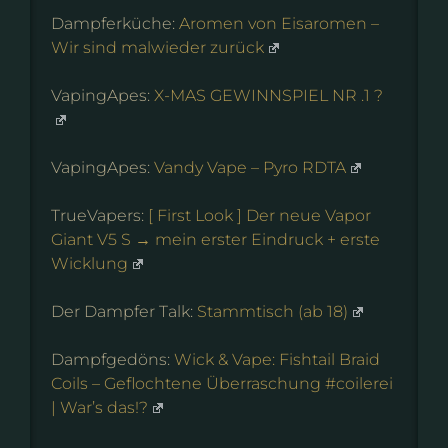
Dampferküche:
Aromen von Eisaromen –
Wir sind malwieder zurück
VapingApes:
X-MAS GEWINNSPIEL NR .1 ?
VapingApes:
Vandy Vape – Pyro RDTA
TrueVapers:
[ First Look ] Der neue Vapor
Giant V5 S → mein erster Eindruck + erste
Wicklung
Der Dampfer Talk:
Stammtisch (ab 18)
Dampfgedöns:
Wick & Vape: Fishtail Braid
Coils – Geflochtene Überraschung #coilerei
| War’s das!?