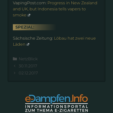
VapingPost.com:
Progress in New Zealand
and UK, but Indonesia tells vapers to
smoke
SPEZIAL:
Sächsische Zeitung:
Löbau hat zwei neue
Läden
Kategorien
NetzBlick
30.11.2017
02.12.2017