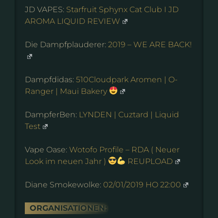
JD VAPES:
Starfruit Sphynx Cat Club I JD
AROMA LIQUID REVIEW
Die Dampfplauderer:
2019 – WE ARE BACK!
Dampfdidas:
510Cloudpark Aromen | O-
Ranger | Maui Bakery
DampferBen:
LYNDEN | Cuztard | Liquid
Test
Vape Oase:
Wotofo Profile – RDA ( Neuer
Look im neuen Jahr )
REUPLOAD
Diane Smokewolke:
02/01/2019 HO 22:00
ORGANISATIONEN: