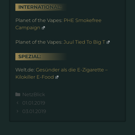
INTERNATIONAL:
Planet of the Vapes:
PHE Smokefree
Campaign
Planet of the Vapes:
Juul Tied To Big T
SPEZIAL:
Welt.de:
Gesünder als die E-Zigarette –
Kilokiller E-Food
Kategorien
NetzBlick
01.01.2019
03.01.2019