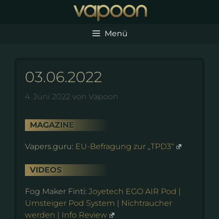
Zum
Inhalt
springen
Menü
03.06.2022
4. Juni 2022
von
Vapoon
MAGAZINE
Vapers.guru:
EU-Befragung zur „TPD3“
VIDEOS
Fog Maker Finti:
Joyetech EGO AIR Pod |
Umsteiger Pod System | Nichtraucher
werden | Info Review