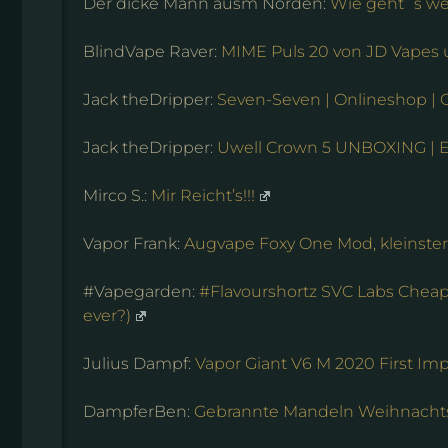
Der dicke Mann ausm Norden:
Wie geht´s we
BlindVape Raver:
MIME Puls 20 von JD Vapes 
Jack theDripper:
Seven-Seven | Onlineshop | G
Jack theDripper:
Uwell Crown 5 UNBOXING | Er
Mirco S.:
Mir Reicht’s!!!
Vapor Frank:
Augvape Foxy One Mod, kleinster
#Vapegarden:
#Flavourshortz SVC Labs Cheap 
ever?)
Julius Dampf:
Vapor Giant V6 M 2020 First Im
DampferBen:
Gebrannte Mandeln Weihnachtsli