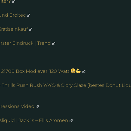
iter?
und Eroltec
ratiseinkauf
ster Eindruck | Trend
 21700 Box Mod ever, 120 Watt
Thrills Rush Rush YAYO & Glory Glaze (bestes Donut Liq
pressions Video
quid | Jack´s – Ellis Aromen