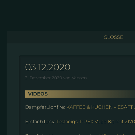
Zum
Inhalt
springen
GLOSSE
03.12.2020
3. Dezember 2020
von
Vapoon
VIDEOS
DampferLionfire:
KAFFEE & KUCHEN – ESAFT
EinfachTony:
Teslacigs T-REX Vape Kit mit 217