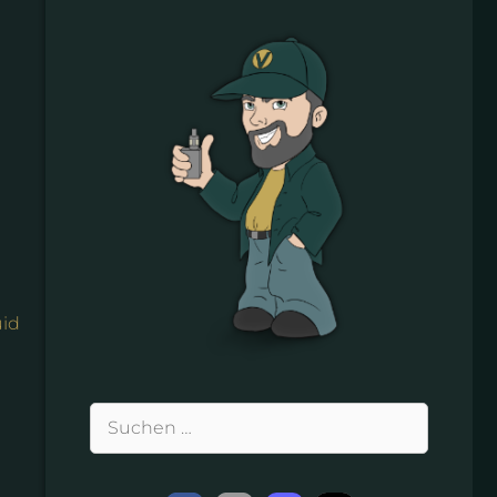
uid
Suchen
nach: