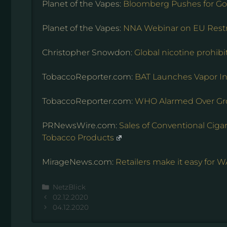
Planet of the Vapes:
Bloomberg Pushes for G
Planet of the Vapes:
NNA Webinar on EU Restr
Christopher Snowdon:
Global nicotine prohib
TobaccoReporter.com:
BAT Launches Vapor I
TobaccoReporter.com:
WHO Alarmed Over Gro
PRNewsWire.com:
Sales of Conventional Cig
Tobacco Products
MirageNews.com:
Retailers make it easy for W
Kategorien
NetzBlick
02.12.2020
04.12.2020