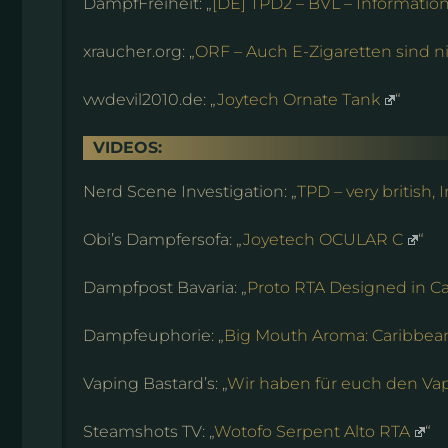
DampfFreiheit: „
[DE] TPD2 – BVL – Information
xraucher.org: „
ORF – Auch E-Zigaretten sind n
vwdevil2010.de: „
Joytech Ornate Tank
“
VIDEOS:
Nerd Scene Investigation: „
TPD – very british,
Obi’s Dampfersofa: „
Joyetech OCULAR C
“
Dampfpost Bavaria: „
Proto RTA Designed in Cal
Dampfeuphorie: „
Big Mouth Aroma: Caribbean |
Vaping Bastard’s: „
Wir haben für euch den Va
Steamshots TV: „
Wotofo Serpent Alto RTA
“