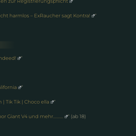
en zur Registrierungspflicht
“
icht harmlos – ExRaucher sagt Kontra!
“
 Indeed!
“
ifornia
“
 Tik Tik | Choco ella
“
por Giant V4 und mehr……….
“ (ab 18)