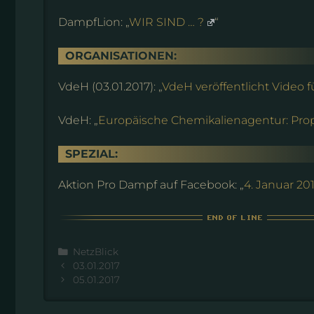
DampfLion: „
WIR SIND … ?
“
ORGANISATIONEN:
VdeH (03.01.2017): „
VdeH veröffentlicht Video f
VdeH: „
Europäische Chemikalienagentur: Prop
SPEZIAL:
Aktion Pro Dampf auf Facebook: „
4. Januar 201
Kategorien
NetzBlick
03.01.2017
05.01.2017