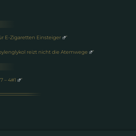
ür E-Zigaretten Einsteiger
“
ylenglykol reizt nicht die Atemwege
“
7 – 4#1
“