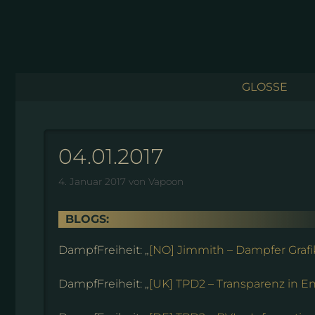
Zum
Inhalt
springen
GLOSSE
04.01.2017
4. Januar 2017
von
Vapoon
BLOGS:
DampfFreiheit: „
[NO] Jimmith – Dampfer Graf
DampfFreiheit: „
[UK] TPD2 – Transparenz in E