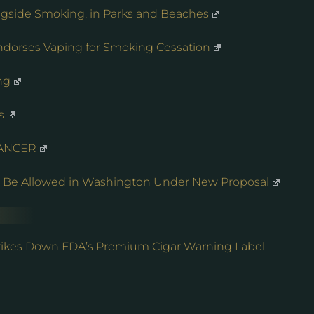
ongside Smoking, in Parks and Beaches
Endorses Vaping for Smoking Cessation
ng
s
CANCER
ld Be Allowed in Washington Under New Proposal
Strikes Down FDA’s Premium Cigar Warning Label