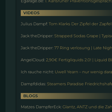
Egarage.de:
1. Karlsruher Präventionsgespräc
VIDEOS
Julius Dampf:
Tom Klarks Der Zipfel der Zapfel
Jack theDripper:
Strapped Sodas Grape | Typi
Jack theDripper:
77 Ring verlosung | Late Nigh
AngelCloud:
2,90€ Fertigliquids 2.0! | Liquid
Ich rauche nicht:
Uwell Yearn – nur wenig dar
Dampfdidas:
Steamers Paradise Friedrichsha
BLOGS
Matzes DampferEck:
Glantz, ANTZ und die Za