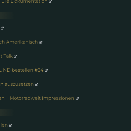
h: Die Dokumentation
sch Amerikanisch
t Talk
 BLIND bestellen #24
an auszusetzen
fen + Motorradwelt Impressionen
hlen