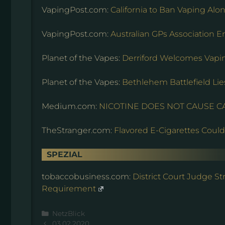
VapingPost.com:
California to Ban Vaping Al
VapingPost.com:
Australian GPs Association 
Planet of the Vapes:
Derriford Welcomes Vapi
Planet of the Vapes:
Bethlehem Battlefield Lie
Medium.com:
NICOTINE DOES NOT CAUSE 
TheStranger.com:
Flavored E-Cigarettes Cou
SPEZIAL
tobaccobusiness.com:
District Court Judge 
Requirement
Kategorien
NetzBlick
03.02.2020