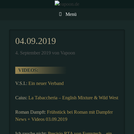
Zum
Inhalt
Menü
springen
04.09.2019
4. September 2019
von
Vapoon
VIDEOS:
V.S.I.:
Ein neuer Verband
Caius:
La Tabaccheria – English Mixture & Wild West
Roman Dampft:
Frühstück bei Roman mit Dampfer
News + Videos 03.09.2019
Ich rauche nicht:
Precisio RTA von Fumytech – ein