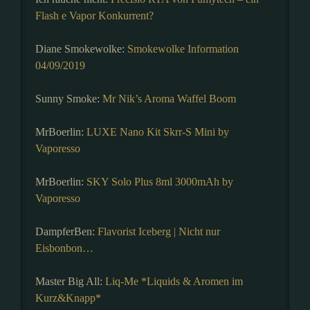
Flash e Vapor Konkurrent?
Diane Smokewolke:
Smokewolke Information
04/09/2019
Sunny Smoke:
Mr Nik’s Aroma Waffel Boom
MrBoerlin:
LUXE Nano Kit Skrr-S Mini by
Vaporesso
MrBoerlin:
SKY Solo Plus 8ml 3000mAh by
Vaporesso
DampferBen:
Flavorist Iceberg | Nicht nur
Eisbonbon…
Master Big All:
Liq-Me *Liquids & Aromen im
Kurz&Knapp*