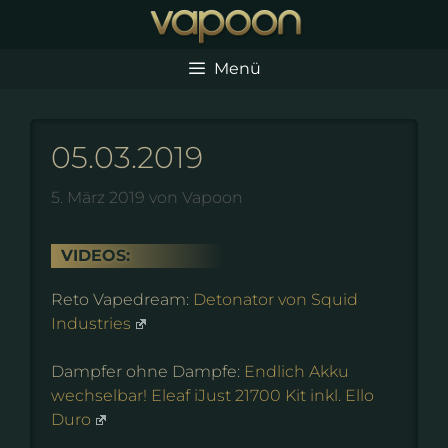
Zum
Inhalt
springen
Menü
05.03.2019
5. März 2019
von
Vapoon
VIDEOS:
Reto Vapedream:
Detonator von Squid
Industries
Dampfer ohne Dampfe:
Endlich Akku
wechselbar! Eleaf iJust 21700 Kit inkl. Ello
Duro