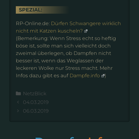
SPEZIAL:
RP-Online.de:
Dürfen Schwangere wirklich
nicht mit Katzen kuscheln?
(Bemerkung: Wenn Stress echt so heftig
böse ist, sollte man sich vielleicht doch
zweimal überlegen, ob Dampfen nicht
besser ist, wenn das Weglassen der
leckeren Wolke nur Stress macht. Mehr
Infos dazu gibt es auf
Dampfe.info
)
Kategorien
NetzBlick
04.03.2019
06.03.2019