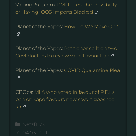
VapingPost.com:
PMI Faces The Possibility
of Having IQOS Imports Blocked
Planet of the Vapes:
How Do We Move On?
Planet of the Vapes:
Petitioner calls on two
Govt doctors to review vape flavour ban
Planet of the Vapes:
COVID Quarantine Plea
CBC.ca:
MLA who voted in favour of P.E.I.’s
ban on vape flavours now says it goes too
far
Kategorien
NetzBlick
04.03.2021