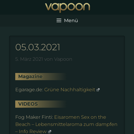
Zum
Inhalt
springen
Menü
05.03.2021
5. März 2021
von
Vapoon
Magazine
Egarage.de:
Grüne Nachhaltigkeit
VIDEOS
Fog Maker Finti:
Eisaromen Sex on the
Beach – Lebensmittelaroma zum dampfen
– Info Review