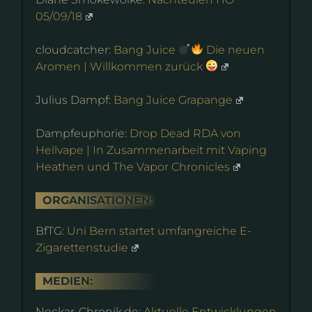
05/09/18
cloudcatcher:
Bang Juice
Die neuen
Aromen | Willkommen zurück
Julius Dampf:
Bang Juice Grapange
Dampfeuphorie:
Drop Dead RDA von
Hellvape | In Zusammenarbeit mit Vaping
Heathen und The Vapor Chronicles
ORGANISATIONEN:
BfTG:
Uni Bern startet umfangreiche E-
Zigarettenstudie
MEDIEN:
Neckar-Chronik.de:
Aktuelle Entwicklungen