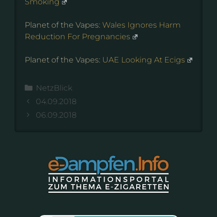
Smoking
Planet of the Vapes:
Wales Ignores Harm
Reduction For Pregnancies
Planet of the Vapes:
UAE Looking At Ecigs
Kategorien
NetzBlick
04.09.2018
06.09.2018