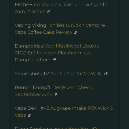
MrTheBino:
VapeMail kam an – auf geht’s
zum Mischen
Vaping Viking:
Ich bin zurück + Vampire
Vape Coffee Cake Review
Dampfdidas:
Yogi Müsliriegel Liquids +
CIGO Eröffnung in Pforzheim feat.
Dampfeuphorie
Steamshots TV:
Vaptio Capt’n 220W Kit
Roman Dampft:
Der Boxen Check
September 2018
Vape Devil:
#43 Augvape Intake RTA Wick &
Vape
Diane Smokewolke:
Nachteulen HO