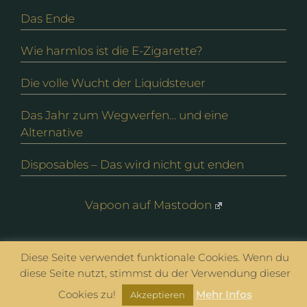
Das Ende
Wie harmlos ist die E-Zigarette?
Die volle Wucht der Liquidsteuer
Das Jahr zum Wegwerfen… und eine
Alternative
Disposables – Das wird nicht gut enden
Vapoon auf Mastodon
© vapoon seit 2016 |
Datenschutz
|
Impressum
Diese Seite verwendet funktionale Cookies. Wenn du
diese Seite nutzt, stimmst du der Verwendung dieser
Cookies zu!
Mehr Infos
Akzeptieren