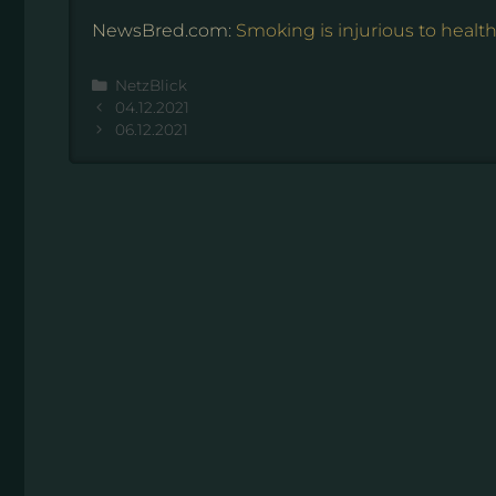
NewsBred.com:
Smoking is injurious to health
Kategorien
NetzBlick
04.12.2021
06.12.2021