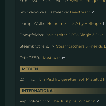
Smokewolke’s Bastelecke:
Weihnachtsgesche
Smokewolke’s Bastelecke:
Livestream
Dampf Wolke:
Helheim S RDTA by Hellvape
Dampfdidas:
Oxva Arbiter 2 RTA Single & Dual C
Steambrothers. TV:
Steambrothers & Friends 
D4MPFER:
Livestream
MEDIEN
20min.ch:
Ein Päckli Zigaretten soll 14 statt 8
INTERNATIONAL
VapingPost.com:
The Juul phenomenon