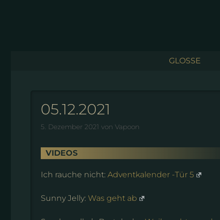
Zum
Inhalt
springen
GLOSSE
05.12.2021
5. Dezember 2021
von
Vapoon
VIDEOS
Ich rauche nicht:
Adventkalender -Tür 5
Sunny Jelly:
Was geht ab