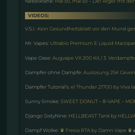
Nebelkrähe:
Mal so, mal so – Der Ärger mit de
VIDEOS:
V.S.I.:
Kein Gesundheitsblatt vor den Mund 
Mr. Vapes:
Ultrabio Premium E Liquid Marzipa
Vape Oase:
Augvape VX 200 Kit / 3. Verdampfe
Dampfer ohne Dampfe:
Auslosung 25K Gewi
Dampfer Tutorial’s:
el Thunder 21700 by Viva l
Sunny Smoke:
SWEET DONUT – 8-VAPE – M
Django SixtyNine:
HELLBEAST Tank by HELL
Dampf Wolke:
♛ Fresia RTA by Damn Vape ♛