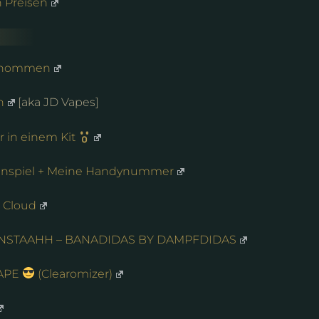
n Preisen
genommen
n
[aka JD Vapes]
r in einem Kit
nnspiel + Meine Handynummer
a Cloud
ONSTAAHH – BANADIDAS BY DAMPFDIDAS
VAPE
(Clearomizer)