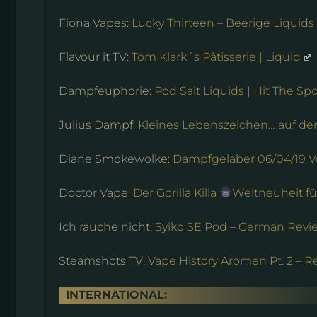
Fiona Vapes:
Lucky Thirteen – Beerige Liquids
Flavour it TV:
Tom Klark´s Pâtisserie | Liquid
Dampfeuphorie:
Pod Salt Liquids | Hit The Sp
Julius Dampf:
Kleines Lebenszeichen… auf d
Diane Smokewolke:
Dampfgelaber 06/04/19 V
Doctor Vape:
Der Gorilla Killa
Weltneuheit fü
Ich rauche nicht:
Syiko SE Pod – German Revi
Steamshots TV:
Vape History Aromen Pt. 2 – 
INTERNATIONAL: