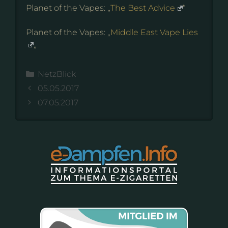
Planet of the Vapes: „
The Best Advice
“
Planet of the Vapes: „
Middle East Vape Lies
„
Kategorien
NetzBlick
05.05.2017
07.05.2017