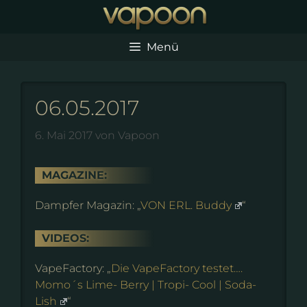
Zum
Inhalt
springen
Menü
06.05.2017
6. Mai 2017
von
Vapoon
MAGAZINE:
Dampfer Magazin: „
VON ERL. Buddy
“
VIDEOS:
VapeFactory: „
Die VapeFactory testet….
Momo´s Lime- Berry | Tropi- Cool | Soda-
Lish
“