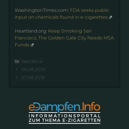
WashingtonTimes.com:
FDA seeks public
input on chemicals found in e-cigarettes
Heartland.org:
Keep Smoking San
Francisco, The Golden Gate City Needs MSA
Funds
Kategorien
NetzBlick
05.08.2019
07.08.2019