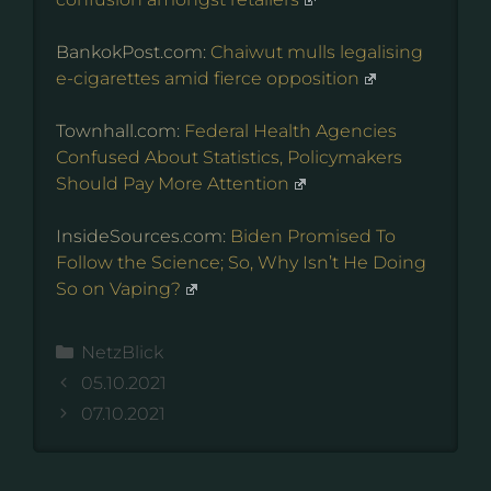
BankokPost.com:
Chaiwut mulls legalising
e-cigarettes amid fierce opposition
Townhall.com:
Federal Health Agencies
Confused About Statistics, Policymakers
Should Pay More Attention
InsideSources.com:
Biden Promised To
Follow the Science; So, Why Isn’t He Doing
So on Vaping?
Kategorien
NetzBlick
05.10.2021
07.10.2021