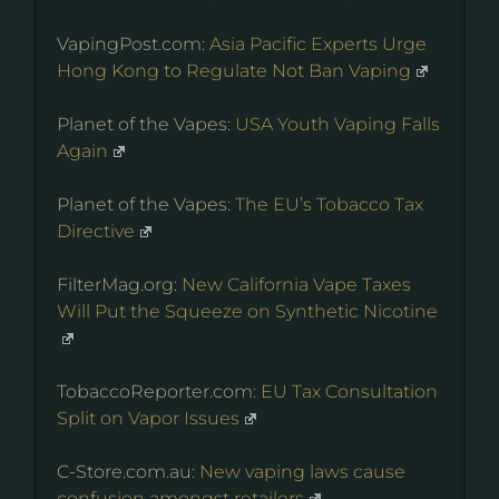
VapingPost.com:
Asia Pacific Experts Urge
Hong Kong to Regulate Not Ban Vaping
Planet of the Vapes:
USA Youth Vaping Falls
Again
Planet of the Vapes:
The EU’s Tobacco Tax
Directive
FilterMag.org:
New California Vape Taxes
Will Put the Squeeze on Synthetic Nicotine
TobaccoReporter.com:
EU Tax Consultation
Split on Vapor Issues
C-Store.com.au:
New vaping laws cause
confusion amongst retailers