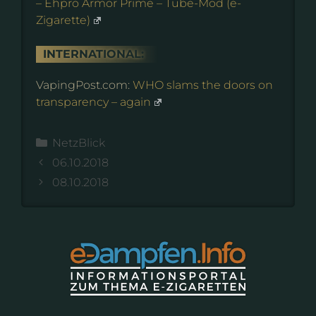
– Ehpro Armor Prime – Tube-Mod (e-
Zigarette)
INTERNATIONAL:
VapingPost.com:
WHO slams the doors on
transparency – again
Kategorien
NetzBlick
06.10.2018
08.10.2018