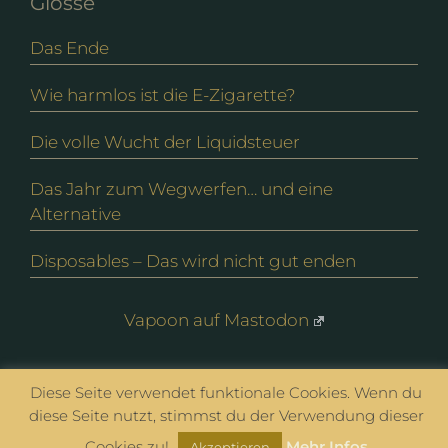
Glosse
Das Ende
Wie harmlos ist die E-Zigarette?
Die volle Wucht der Liquidsteuer
Das Jahr zum Wegwerfen… und eine
Alternative
Disposables – Das wird nicht gut enden
Vapoon auf Mastodon
Diese Seite verwendet funktionale Cookies. Wenn du
© vapoon seit 2016 |
Datenschutz
|
Impressum
diese Seite nutzt, stimmst du der Verwendung dieser
Cookies zu!
Mehr Infos
Akzeptieren