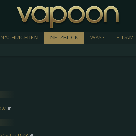
NACHRICHTEN
NETZBLICK
WAS?
E-DAMP
ate
il Master RBK