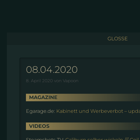
Zum
Inhalt
springen
GLOSSE
08.04.2020
8. April 2020
von
Vapoon
MAGAZINE
Egarage.de:
Kabinett und Werbeverbot – upd
VIDEOS
Steamshots TV:
Caliburn selber wickeln /// Co