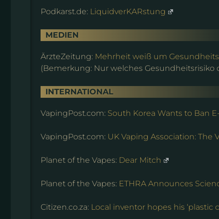
Podkarst.de:
LiquidverKARstung
MEDIEN
ÄrzteZeitung:
Mehrheit weiß um Gesundheitsr
(Bemerkung: Nur welches Gesundheitsrisiko da
INTERNATIONAL
VapingPost.com:
South Korea Wants to Ban E
VapingPost.com:
UK Vaping Association: The 
Planet of the Vapes:
Dear Mitch
Planet of the Vapes:
ETHRA Announces Scienc
Citizen.co.za:
Local inventor hopes his ‘plastic 