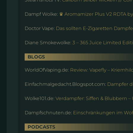
Dampf Wolke:
♛ Aromamizer Plus V2 RDTA b
Doctor Vape:
Das sollten E-Zigaretten Dampfer
Diane Smokewolke:
3 – 365 Juice Limited Edi
BLOGS
WorldOfVaping.de:
Review: Vapefly – Kriemhild
Einfachmalgedacht.Blogspot.com:
Dampfer d
Wolke101.de:
Verdampfer: Siffen & Blubbern –
Dampfschnuten.de:
Einschränkungen im W
PODCASTS