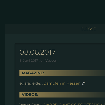
Zum
Inhalt
springen
GLOSSE
08.06.2017
8. Juni 2017
von
Vapoon
MAGAZINE:
egarage.de: „
Dampfen in Hessen
“
VIDEOS:
Vapor Frank: „
VAPOR GIANT GO PROFESSIONAL, b