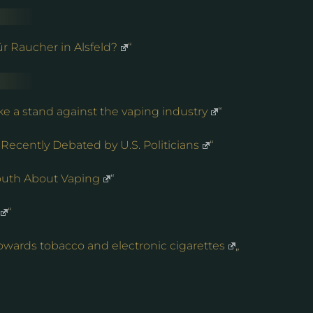
ür Raucher in Alsfeld?
“
ke a stand against the vaping industry
“
ecently Debated by U.S. Politicians
“
outh About Vaping
“
“
owards tobacco and electronic cigarettes
„