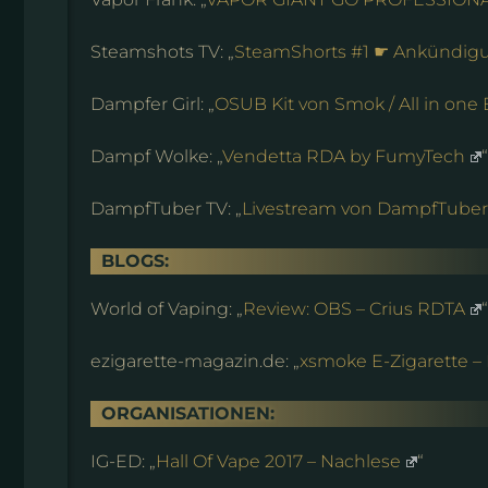
Steamshots TV: „
SteamShorts #1 ☛ Ankündig
Dampfer Girl: „
OSUB Kit von Smok / All in one
Dampf Wolke: „
Vendetta RDA by FumyTech
“
DampfTuber TV: „
Livestream von DampfTuber
BLOGS:
World of Vaping: „
Review: OBS – Crius RDTA
“
ezigarette-magazin.de: „
xsmoke E-Zigarette –
ORGANISATIONEN:
IG-ED: „
Hall Of Vape 2017 – Nachlese
“