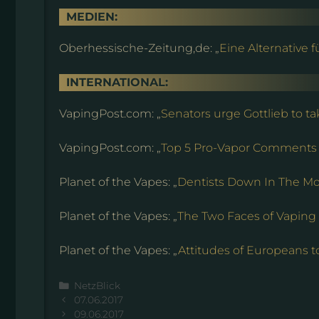
MEDIEN:
Oberhessische-Zeitung,de: „
Eine Alternative f
INTERNATIONAL:
VapingPost.com: „
Senators urge Gottlieb to ta
VapingPost.com: „
Top 5 Pro-Vapor Comments R
Planet of the Vapes: „
Dentists Down In The M
Planet of the Vapes: „
The Two Faces of Vaping
Planet of the Vapes: „
Attitudes of Europeans t
Kategorien
NetzBlick
07.06.2017
09.06.2017