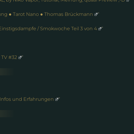
ung ● Tarot Nano ● Thomas Brückmann
“
 Einstigsdampfe / Smokwoche Teil 3 von 4
“
 TV #32
“
 Infos und Erfahrungen
“