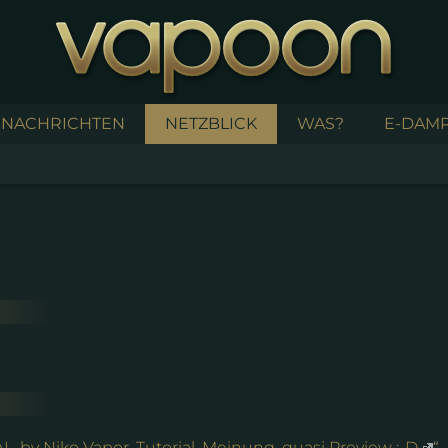
NACHRICHTEN
NETZBLICK
WAS?
E-DAMP
y Niko Vapor, Tutorial, Meinung, quasi Preview ;-D
“