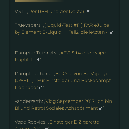
V.S.I.: „
Der RBB und der Doktor
“
TrueVapers: „
[ Liquid-Test #11 ] FAR eJuice
by Element E-Liquid → Teil2: die letzten 4
“
Dampfer Tutorial’s: „
AEGIS by geek vape –
Haptik 1+
“
Dampfeuphorie: „
Bo One von Bo Vaping
(JWELL) | Für Einsteiger und Backedampf-
Liebhaber
“
vanderzarth: „
Vlog September 2017: Ich bin
Bi und Retro! Soziales Ächspörimänt
“
Vape Rookies: „
Einsteiger E-Zigarette:
Aspire K2 Kit
“