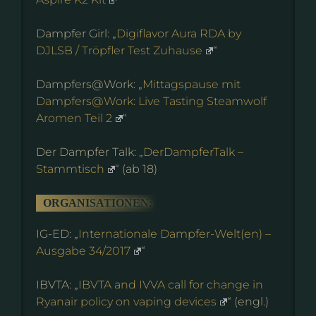
Dampfer Girl: „
Digiflavor Aura RDA by
DJLSB / Tröpfler Test Zuhause
“
Dampfers@Work: „
Mittagspause mit
Dampfers@Work: Live Tasting Steamwolf
Aromen Teil 2
“
Der Dampfer Talk: „
DerDampferTalk –
Stammtisch
“ (ab 18)
ORGANISATIONEN:
IG-ED: „
Internationale Dampfer-Welt(en) –
Ausgabe 34/2017
“
IBVTA: „
IBVTA and IVVA call for change in
Ryanair policy on vaping devices
“ (engl.)