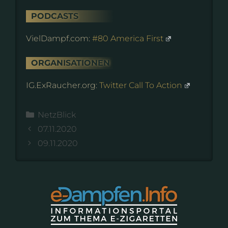
PODCASTS
VielDampf.com:
#80 America First
ORGANISATIONEN
IG.ExRaucher.org:
Twitter Call To Action
Kategorien
NetzBlick
07.11.2020
09.11.2020