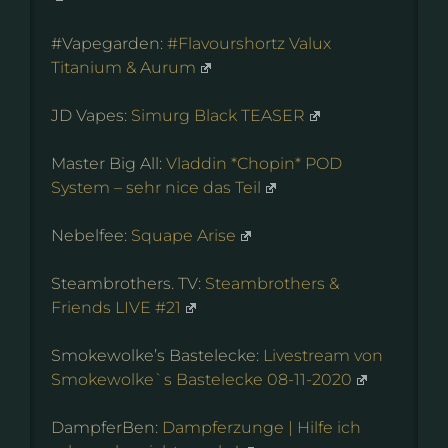
#Vapegarden:
#Flavourshortz Valux
Titanium & Aurum
JD Vapes:
Simurg Black TEASER
Master Big All:
Vladdin *Chopin* POD
System – sehr nice das Teil
Nebelfee:
Squape Arise
Steambrothers. TV:
Steambrothers &
Friends LIVE #21
Smokewolke’s Bastelecke:
Livestream von
Smokewolke`s Bastelecke 08-11-2020
DampferBen:
Dampferzunge | Hilfe ich