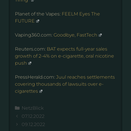
Planet of the Vapes:
FEELM Eyes The
FUTURE
Vaping360.com:
Goodbye, FastTech
Reuters.com:
BAT expects full-year sales
growth of 2-4% on e-cigarette, oral nicotine
push
PressHerald.com:
Juul reaches settlements
covering thousands of lawsuits over e-
cigarettes
Kategorien
NetzBlick
07.12.2022
09.12.2022