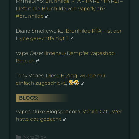
MrTheBino:
Brunhilde RTA – HYPE? HYPE! –
Liefert die Brunhilde von Vapefly ab?
#brunhilde
Diane Smokewolke:
Brunhilde RTA – ist der
Hype gerechtfertigt ?
Vape Oase:
Ilmenau-Dampfer Vapeshop
Besuch
Tony Vapes:
Diese E-Ziggi wurde mir
einfach zugeschickt..
BLOGS:
Vapedeluxe.Blogspot.com:
Vanilla Cat …Wer
hätte das gedacht.
Kategorien
NetzBlick