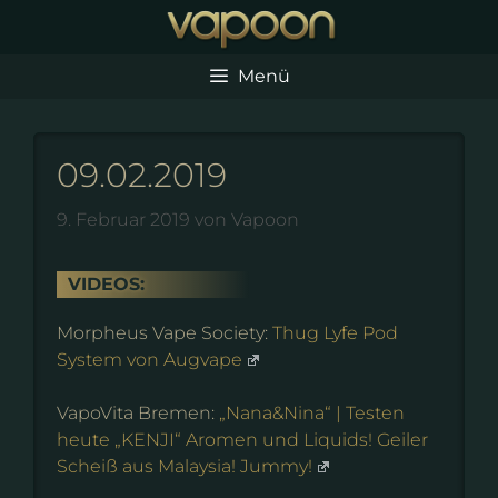
Zum
Inhalt
springen
Menü
09.02.2019
9. Februar 2019
von
Vapoon
VIDEOS:
Morpheus Vape Society:
Thug Lyfe Pod
System von Augvape
VapoVita Bremen:
„Nana&Nina“ | Testen
heute „KENJI“ Aromen und Liquids! Geiler
Scheiß aus Malaysia! Jummy!