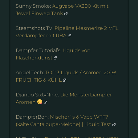
Sunny Smoke:
Augvape VX200 Kit mit
Jewel Einweg Tank
Steamshots TV:
Pipeline Mesmerize 2 MTL
Verdampfer mit RBA
Dampfer Tutorial’s:
Liquids von
Flaschendunst
Angel Tech:
TOP 3 Liquids / Aromen 2019!
FRUCHTIG & KÜHL
Django SixtyNine:
Die MonsterDampfer
Aromen
DampferBen:
Mischer´s & Vape WTF?
(kalte Cantaloupe-Melone) | Liquid Test