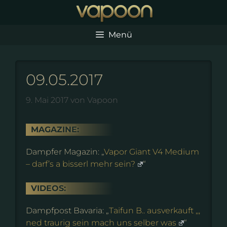
Zum
Inhalt
springen
Menü
09.05.2017
9. Mai 2017
von
Vapoon
MAGAZINE:
Dampfer Magazin: „
Vapor Giant V4 Medium
– darf’s a bisserl mehr sein?
“
VIDEOS:
Dampfpost Bavaria: „
Taifun B.. ausverkauft ,,,
ned traurig sein mach uns selber was
“