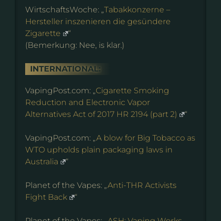
WirtschaftsWoche: „
Tabakkonzerne –
Hersteller inszenieren die gesündere
Zigarette
“
(Bemerkung: Nee, is klar.)
INTERNATIONAL:
VapingPost.com: „
Cigarette Smoking
Reduction and Electronic Vapor
Alternatives Act of 2017 HR 2194 (part 2)
“
VapingPost.com: „
A blow for Big Tobacco as
WTO upholds plain packaging laws in
Australia
“
Planet of the Vapes: „
Anti-THR Activists
Fight Back
“
Planet of the Vapes: „
ASH: Vaping Works