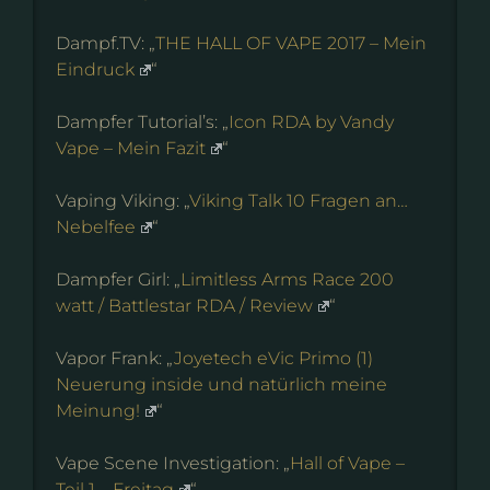
Dampf.TV: „
THE HALL OF VAPE 2017 – Mein
Eindruck
“
Dampfer Tutorial’s: „
Icon RDA by Vandy
Vape – Mein Fazit
“
Vaping Viking: „
Viking Talk 10 Fragen an…
Nebelfee
“
Dampfer Girl: „
Limitless Arms Race 200
watt / Battlestar RDA / Review
“
Vapor Frank: „
Joyetech eVic Primo (1)
Neuerung inside und natürlich meine
Meinung!
“
Vape Scene Investigation: „
Hall of Vape –
Teil 1 – Freitag
“