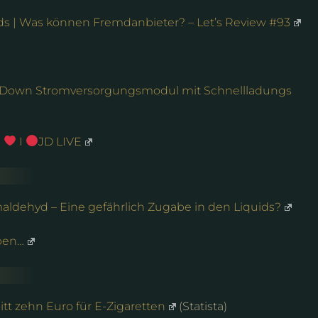
ds | Was können Fremdanbieter? – Let’s Review #93
Down Stromversorgungsmodul mit Schnellladungs
g
I
JD LIVE
aldehyd – Eine gefährlich Zugabe in den Liquids?
ben…
tt zehn Euro für E-Zigaretten
(Statista)