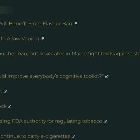
Will Benefit From Flavour Ban
 to Allow Vaping
ugher ban, but advocates in Maine fight back against st
ld improve everybody’s cognitive toolkit?”
t
ock
ding FDA authority for regulating tobacco
ontinue to carry e-cigarettes