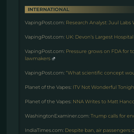
INTERNATIONAL
VapingPost.com:
Research Analyst: Juul Labs 
VapingPost.com:
UK: Devon’s Largest Hospital
VapingPost.com:
Pressure grows on FDA for to
lawmakers
VapingPost.com:
“What scientific concept wou
Planet of the Vapes:
ITV Not Wonderful Tonigh
Planet of the Vapes:
NNA Writes to Matt Hanc
WashingtonExaminer.com:
Trump calls for en
IndiaTimes.com:
Despite ban, air passengers c