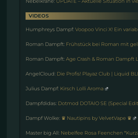
Nebelkrähe:
UPDATE – Aktuelle Situation in 
VIDEOS
Humphreys Dampf:
Voopoo Vinci X! Ein vari
Roman Dampft:
Frühstück bei Roman mit gel
Roman Dampft:
Age Crash & Roman Dampft Li
AngelCloud:
Die Profis! Playaz Club | Liquid 
Julius Dampf:
Kirsch Lolli Aroma
Dampfdidas:
Dotmod DOTAIO SE (Special Edit
Dampf Wolke:
♛ Nautipins by VelvetVape ♛
Master big All:
Nebelfee Rosa Feenchen *Kur