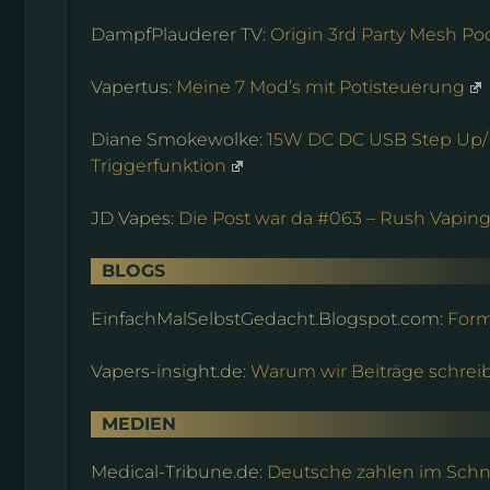
DampfPlauderer TV:
Origin 3rd Party Mesh Po
Vapertus:
Meine 7 Mod’s mit Potisteuerung
Diane Smokewolke:
15W DC DC USB Step Up/
Triggerfunktion
JD Vapes:
Die Post war da #063 – Rush Vapin
BLOGS
EinfachMalSelbstGedacht.Blogspot.com:
Form
Vapers-insight.de:
Warum wir Beiträge schrei
MEDIEN
Medical-Tribune.de:
Deutsche zahlen im Schni