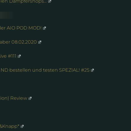
vielen Dampfershops…
abler AIO POD MOD!
aber 08.02.2020
ve #111
BLIND bestellen und testen SPEZIAL! #25
ion) Review
z&Knapp*