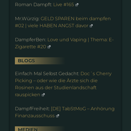
Roman Dampft:
Live #165
Mr.Würzig:
GELD SPAREN beim dampfen
#02 | viele HABEN ANGST davor
DampferBen:
Love und Vaping | Thema: E-
Zigarette #20
BLOGS
Einfach Mal Selbst Gedacht:
Doc´s Cherry
Picking – oder wie die Ärzte sich die
Rosinen aus der Studienlandschaft
rauspicken
DampfFreiheit:
[DE] TabStMoG – Anhörung
Finanzausschuss
MEDIEN