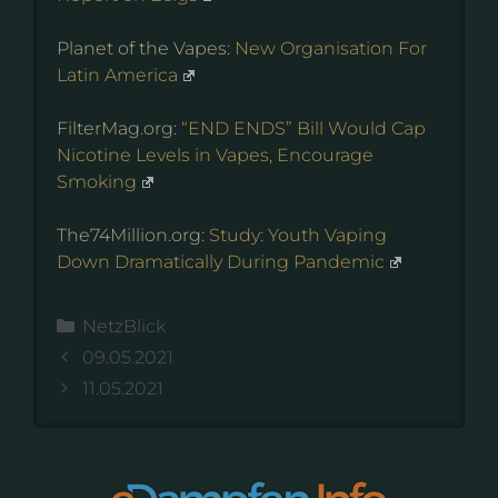
Planet of the Vapes:
New Organisation For
Latin America
FilterMag.org:
“END ENDS” Bill Would Cap
Nicotine Levels in Vapes, Encourage
Smoking
The74Million.org:
Study: Youth Vaping
Down Dramatically During Pandemic
Kategorien
NetzBlick
09.05.2021
11.05.2021