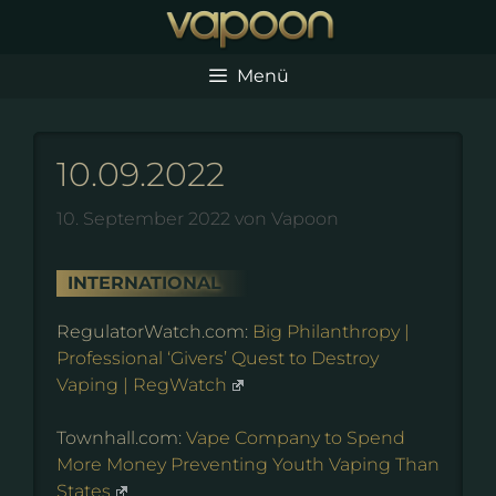
Zum
Inhalt
springen
Menü
10.09.2022
10. September 2022
von
Vapoon
INTERNATIONAL
RegulatorWatch.com:
Big Philanthropy |
Professional ‘Givers’ Quest to Destroy
Vaping | RegWatch
Townhall.com:
Vape Company to Spend
More Money Preventing Youth Vaping Than
States