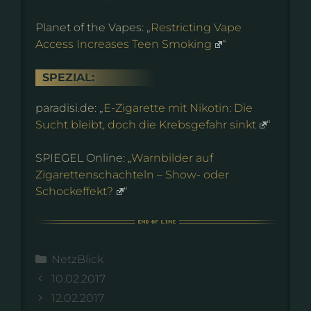
Planet of the Vapes: „
Restricting Vape
Access Increases Teen Smoking
“
SPEZIAL:
paradisi.de: „
E-Zigarette mit Nikotin: Die
Sucht bleibt, doch die Krebsgefahr sinkt
“
SPIEGEL Online: „
Warnbilder auf
Zigarettenschachteln – Show- oder
Schockeffekt?
“
Kategorien
NetzBlick
10.02.2017
12.02.2017