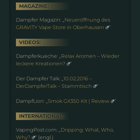
MAGAZINE:
Dampfer Magazin: „
Neueröffnung des
GRAVITY Vape Store in Oberhausen
“
VIDEOS:
Dampferkueche: „
Relax Aromen – Wieder
leckere Kreationen?
“
Der Dampfer Talk: „
10.02.2016 –
DerDampferTalk – Stammtisch
“
DampfLion: „
Smok GX350 Kit | Review
“
INTERNATIONAL:
VapingPost.com: „
Dripping: What, Who,
Why?
“ (engl.)