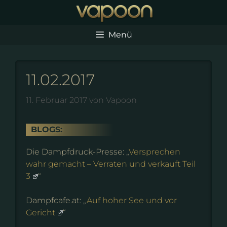
Zum
Inhalt
springen
Menü
11.02.2017
11. Februar 2017
von
Vapoon
BLOGS:
Die Dampfdruck-Presse: „
Versprechen
wahr gemacht – Verraten und verkauft Teil
3
“
Dampfcafe.at: „
Auf hoher See und vor
Gericht
“