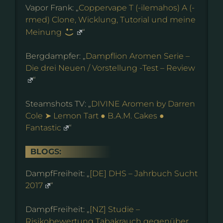
Vapor Frank: „
Coppervape T (-ilemahos) A (-
rmed) Clone, Wicklung, Tutorial und meine
Meinung
“
Bergdampfer: „
Dampflion Aromen Serie –
Die drei Neuen / Vorstellung -Test – Review
“
Steamshots TV: „
DIVINE Aromen by Darren
Cole ➤ Lemon Tart ● B.A.M. Cakes ●
Fantastic
“
BLOGS:
DampfFreiheit: „
[DE] DHS – Jahrbuch Sucht
2017
“
DampfFreiheit: „
[NZ] Studie –
Risikobewertung Tabakrauch gegenüber