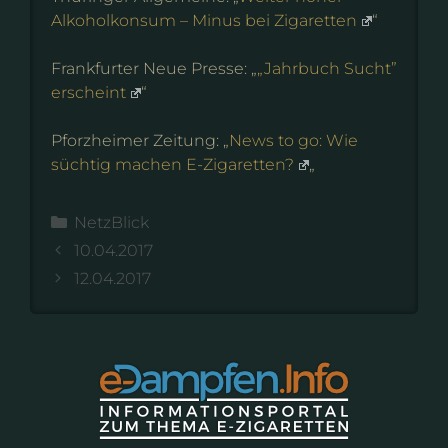
Alkoholkonsum – Minus bei Zigaretten
“
Frankfurter Neue Presse: „
„Jahrbuch Sucht”
erscheint
“
Pforzheimer Zeitung: „
News to go: Wie
süchtig machen E-Zigaretten?
„
Kategorien
NetzBlick
10.04.2017
12.04.2017