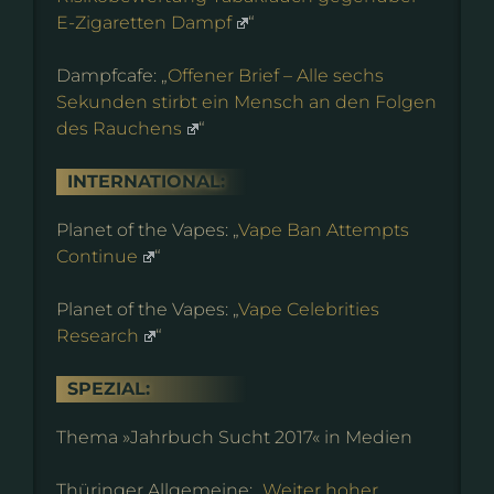
E-Zigaretten Dampf
“
Dampfcafe: „
Offener Brief – Alle sechs
Sekunden stirbt ein Mensch an den Folgen
des Rauchens
“
INTERNATIONAL:
Planet of the Vapes: „
Vape Ban Attempts
Continue
“
Planet of the Vapes: „
Vape Celebrities
Research
“
SPEZIAL:
Thema »Jahrbuch Sucht 2017« in Medien
Thüringer Allgemeine: „
Weiter hoher