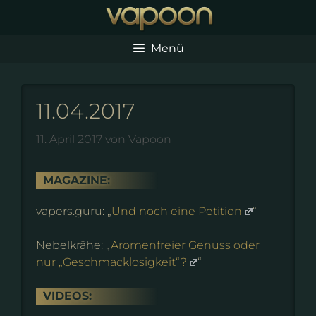
Zum
Inhalt
springen
Menü
11.04.2017
11. April 2017
von
Vapoon
MAGAZINE:
vapers.guru: „
Und noch eine Petition
“
Nebelkrähe: „
Aromenfreier Genuss oder
nur „Geschmacklosigkeit“?
“
VIDEOS: