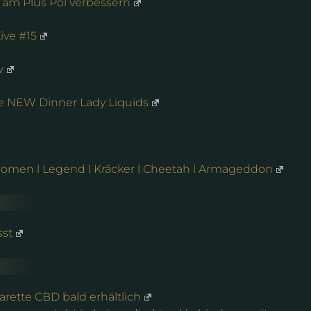
am Plus Pol verbessern
ive #15
w
he NEW Dinner Lady Liquids
romen l Legend l Kräcker l Cheetah l Armageddon
sst
arette CBD bald erhältlich