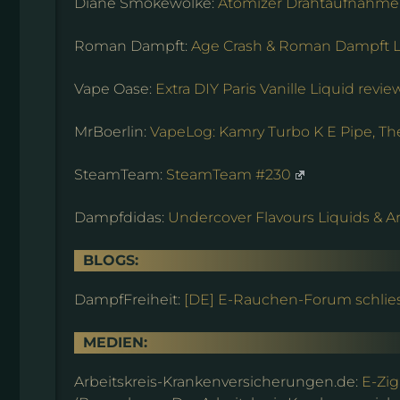
Diane Smokewolke:
Atomizer Drahtaufnahme 
Roman Dampft:
Age Crash & Roman Dampft L
Vape Oase:
Extra DIY Paris Vanille Liquid revie
MrBoerlin:
VapeLog: Kamry Turbo K E Pipe, T
SteamTeam:
SteamTeam #230
Dampfdidas:
Undercover Flavours Liquids & A
BLOGS:
DampfFreiheit:
[DE] E-Rauchen-Forum schlie
MEDIEN:
Arbeitskreis-Krankenversicherungen.de:
E-Zig