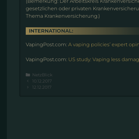
(Bemerkung: Der Arbeitskreis Krankenversich
gesetzlichen oder privaten Krankenversicherun
Thema Krankenversicherung.)
INTERNATIONAL:
VapingPost.com:
A vaping policies’ expert op
VapingPost.com:
US study: Vaping less damag
Kategorien
NetzBlick
10.12.2017
12.12.2017