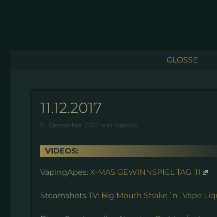
Zum
Inhalt
springen
GLOSSE
11.12.2017
11. Dezember 2017
von
Vapoon
VIDEOS:
VapingApes:
X-MAS GEWINNSPIEL TAG .11
Steamshots TV:
Big Mouth Shake´n´Vape Liqui