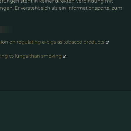
erungen steht in keiner direkten Verbindung mit
gen. Er versteht sich als ein Informationsportal zum
inion on regulating e-cigs as tobacco products
ing to lungs than smoking