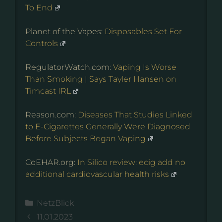
To End
Planet of the Vapes:
Disposables Set For
Controls
RegulatorWatch.com:
Vaping Is Worse
Than Smoking | Says Tayler Hansen on
Timcast IRL
Reason.com:
Diseases That Studies Linked
to E-Cigarettes Generally Were Diagnosed
Before Subjects Began Vaping
CoEHAR.org:
In Silico review: ecig add no
additional cardiovascular health risks
Kategorien
NetzBlick
11.01.2023