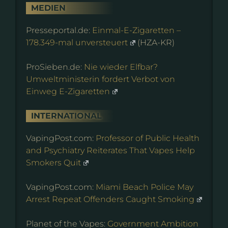
MEDIEN
Presseportal.de:
Einmal-E-Zigaretten –
178.349-mal unversteuert
(HZA-KR)
ProSieben.de:
Nie wieder Elfbar?
Umweltministerin fordert Verbot von
Einweg E-Zigaretten
INTERNATIONAL
VapingPost.com:
Professor of Public Health
and Psychiatry Reiterates That Vapes Help
Smokers Quit
VapingPost.com:
Miami Beach Police May
Arrest Repeat Offenders Caught Smoking
Planet of the Vapes:
Government Ambition