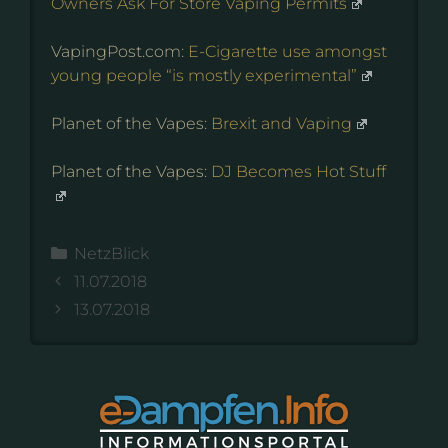
Owners Ask For Store Vaping Permits
VapingPost.com:
E-Cigarette use amongst
young people “is mostly experimental”
Planet of the Vapes:
Brexit and Vaping
Planet of the Vapes:
DJ Becomes Hot Stuff
Kategorien
NetzBlick
11.07.2018
13.07.2018