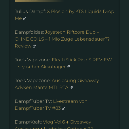
Julius Dampf:
X Plosion by KTS Liquids Drop
Me
Dampfdidas:
Joyetech Riftcore Duo –
OHNE COILS – 1 Mio Züge Lebensdauer??
Review
Joe’s Vapezone:
Eleaf iStick Pico S REVIEW
– stylischer Akkuträger
Joe’s Vapezone:
Auslosung Giveaway
Advken Manta MTL RTA
DampfTuber TV:
Livestream von
DampfTuber TV #83
DampfKraft:
Vlog Vol.6 ♦ Giveaway
Auslosung ♦ Highclass Cotton ♦ BJ