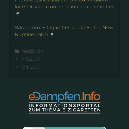
for their stance on not banning e-cigarettes
Wired.com:
E-Cigarettes Could Be the New
Nicotine Patch
Kategorien
NetzBlick
11.11.2021
13.11.2021