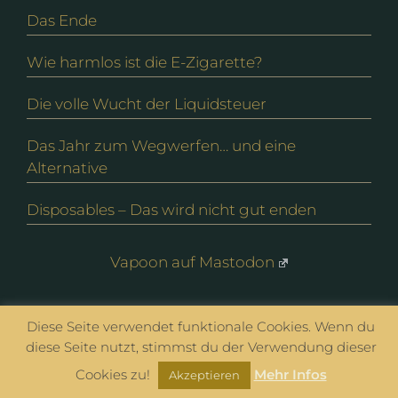
Das Ende
Wie harmlos ist die E-Zigarette?
Die volle Wucht der Liquidsteuer
Das Jahr zum Wegwerfen… und eine
Alternative
Disposables – Das wird nicht gut enden
Vapoon auf Mastodon
Diese Seite verwendet funktionale Cookies. Wenn du
© vapoon seit 2016 |
Datenschutz
|
Impressum
diese Seite nutzt, stimmst du der Verwendung dieser
Cookies zu!
Mehr Infos
Akzeptieren