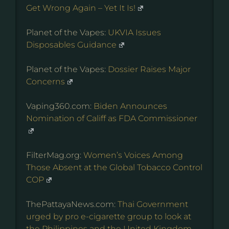
Get Wrong Again – Yet It Is!
Planet of the Vapes:
UKVIA Issues
Disposables Guidance
Planet of the Vapes:
Dossier Raises Major
Concerns
Vaping360.com:
Biden Announces
Nomination of Califf as FDA Commissioner
FilterMag.org:
Women’s Voices Among
Those Absent at the Global Tobacco Control
COP
ThePattayaNews.com:
Thai Government
urged by pro e-cigarette group to look at
the Philippines and the United Kingdom