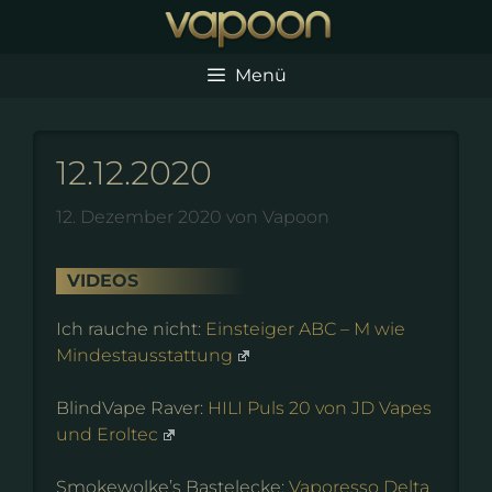
Zum
Inhalt
springen
Menü
12.12.2020
12. Dezember 2020
von
Vapoon
VIDEOS
Ich rauche nicht:
Einsteiger ABC – M wie
Mindestausstattung
BlindVape Raver:
HILI Puls 20 von JD Vapes
und Eroltec
Smokewolke’s Bastelecke:
Vaporesso Delta