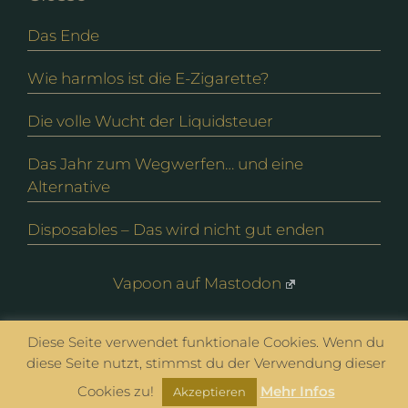
Das Ende
Wie harmlos ist die E-Zigarette?
Die volle Wucht der Liquidsteuer
Das Jahr zum Wegwerfen… und eine
Alternative
Disposables – Das wird nicht gut enden
Vapoon auf Mastodon
Diese Seite verwendet funktionale Cookies. Wenn du
© vapoon seit 2016 |
Datenschutz
|
Impressum
diese Seite nutzt, stimmst du der Verwendung dieser
Cookies zu!
Mehr Infos
Akzeptieren