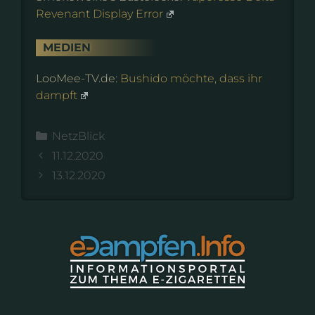
Revenant Display Error
MEDIEN
LooMee-TV.de:
Bushido möchte, dass ihr
dampft
Kategorien
NetzBlick
11.12.2020
13.12.2020