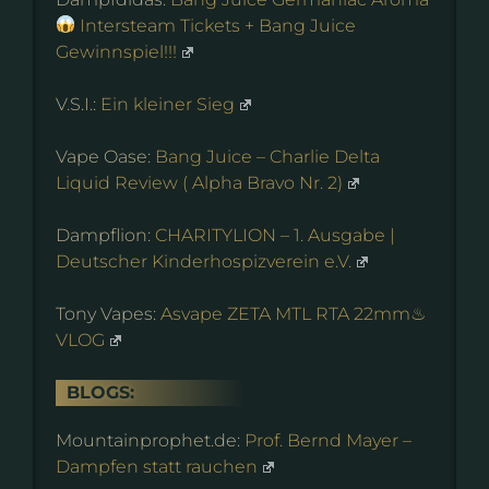
Intersteam Tickets + Bang Juice
Gewinnspiel!!!
V.S.I.:
Ein kleiner Sieg
Vape Oase:
Bang Juice – Charlie Delta
Liquid Review ( Alpha Bravo Nr. 2)
Dampflion:
CHARITYLION – 1. Ausgabe |
Deutscher Kinderhospizverein e.V.
Tony Vapes:
Asvape ZETA MTL RTA 22mm♨
VLOG
BLOGS:
Mountainprophet.de:
Prof. Bernd Mayer –
Dampfen statt rauchen