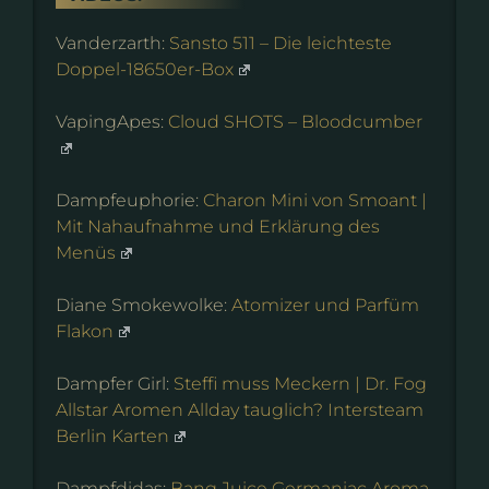
Vanderzarth:
Sansto 511 – Die leichteste
Doppel-18650er-Box
VapingApes:
Cloud SHOTS – Bloodcumber
Dampfeuphorie:
Charon Mini von Smoant |
Mit Nahaufnahme und Erklärung des
Menüs
Diane Smokewolke:
Atomizer und Parfüm
Flakon
Dampfer Girl:
Steffi muss Meckern | Dr. Fog
Allstar Aromen Allday tauglich? Intersteam
Berlin Karten
Dampfdidas:
Bang Juice Germaniac Aroma