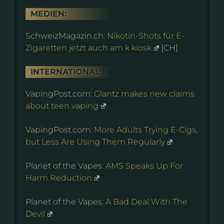
MEDIEN:
SchweizMagazin.ch:
Nikotin-Shots für E-
Zigaretten jetzt auch am k kiosk
[CH]
INTERNATIONAL:
VapingPost.com:
Glantz makes new claims
about teen vaping
VapingPost.com:
More Adults Trying E-Cigs,
but Less Are Using Them Regularly
Planet of the Vapes:
AMS Speaks Up For
Harm Reduction
Planet of the Vapes:
A Bad Deal With The
Devil