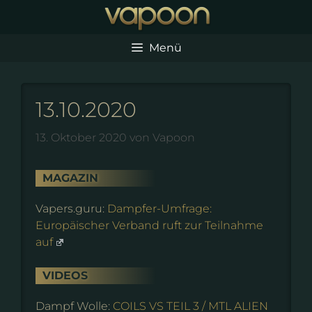
Zum
Inhalt
springen
Menü
13.10.2020
13. Oktober 2020
von
Vapoon
MAGAZIN
Vapers.guru:
Dampfer-Umfrage:
Europäischer Verband ruft zur Teilnahme
auf
VIDEOS
Dampf Wolle:
COILS VS TEIL 3 / MTL ALIEN