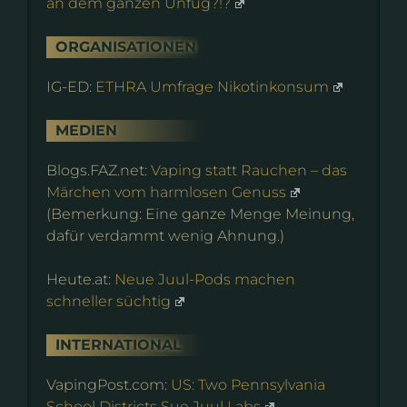
an dem ganzen Unfug?!?
ORGANISATIONEN
IG-ED:
ETHRA Umfrage Nikotinkonsum
MEDIEN
Blogs.FAZ.net:
Vaping statt Rauchen – das
Märchen vom harmlosen Genuss
(Bemerkung: Eine ganze Menge Meinung,
dafür verdammt wenig Ahnung.)
Heute.at:
Neue Juul-Pods machen
schneller süchtig
INTERNATIONAL
VapingPost.com:
US: Two Pennsylvania
School Districts Sue Juul Labs