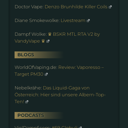
Doctor Vape:
Denzo Brunhilde Killer Coils
Diane Smokewolke:
Livestream
Dampf Wolke:
♛ BSKR MTL RTA V2 by
VandyVape ♛
BLOGS
WorldOfVaping.de:
Review: Vaporesso –
Target PM30
Nebelkrähe:
Das Liquid-Gaga von
Österreich: Hier sind unsere Albern-Top-
Ten!
PODCASTS
VielDampf.com:
#59 Globuli