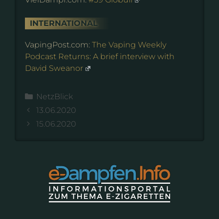
INTERNATIONAL
VapingPost.com:
The Vaping Weekly
Podcast Returns: A brief interview with
David Sweanor
Kategorien
NetzBlick
13.06.2020
15.06.2020