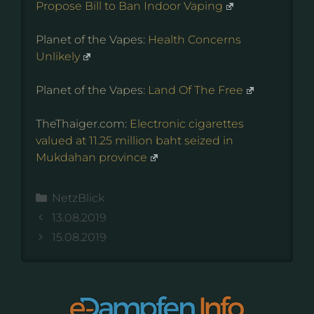
Propose Bill to Ban Indoor Vaping
Planet of the Vapes:
Health Concerns
Unlikely
Planet of the Vapes:
Land Of The Free
TheThaiger.com:
Electronic cigarettes
valued at 11.25 million baht seized in
Mukdahan province
Kategorien
NetzBlick
13.08.2019
15.08.2019