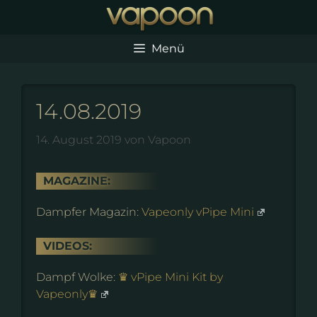
Zum
Inhalt
springen
Menü
14.08.2019
14. August 2019
von
Vapoon
MAGAZINE:
Dampfer Magazin:
Vapeonly vPipe Mini
VIDEOS:
Dampf Wolke:
♛ vPipe Mini Kit by
Vapeonly♛