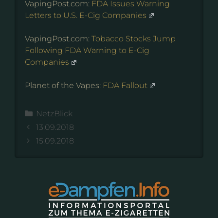
VapingPost.com:
FDA Issues Warning
Letters to U.S. E-Cig Companies
VapingPost.com:
Tobacco Stocks Jump
Following FDA Warning to E-Cig
Companies
Planet of the Vapes:
FDA Fallout
Kategorien
NetzBlick
13.09.2018
15.09.2018