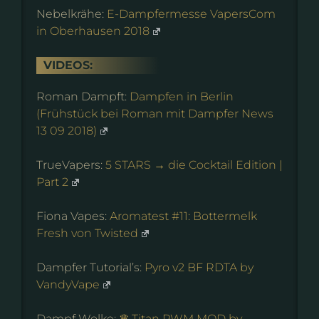
Nebelkrähe:
E-Dampfermesse VapersCom
in Oberhausen 2018
VIDEOS:
Roman Dampft:
Dampfen in Berlin
(Frühstück bei Roman mit Dampfer News
13 09 2018)
TrueVapers:
5 STARS → die Cocktail Edition |
Part 2
Fiona Vapes:
Aromatest #11: Bottermelk
Fresh von Twisted
Dampfer Tutorial’s:
Pyro v2 BF RDTA by
VandyVape
Dampf Wolke:
♛ Titan PWM MOD by