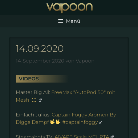
Zum
Inhalt
springen
Menü
14.09.2020
14. September 2020
von
Vapoon
VIDEOS
Master Big All:
FreeMax *AutoPod 50* mit
Mesh
Einfach Julius:
Captain Foggy Aromen By
Digga Dampf
#captainfoggy
Steamshots TV:
AIVAPE Scale MTL RTA