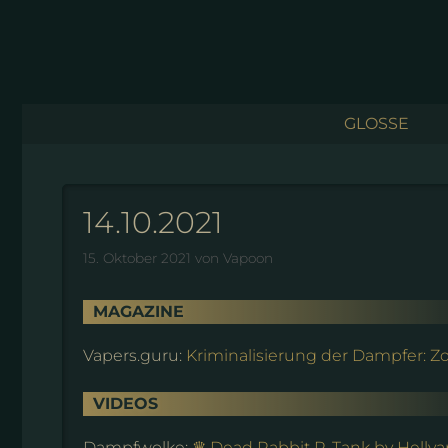
Zum
Inhalt
springen
GLOSSE
14.10.2021
15. Oktober 2021
von
Vapoon
MAGAZINE
Vapers.guru:
Kriminalisierung der Dampfer: Z
VIDEOS
Dampfwolke:
♛ Dead Rabbit R-Tank by Hellv