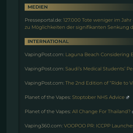
MEDIEN
Presseportal.de:
127.000 Tote weniger im Jahr
zu Möglichkeiten der signifikanten Senkung
INTERNATIONAL
VapingPost.com:
Laguna Beach Considering B
VapingPost.com:
Saudi’s Medical Students’ P
VapingPost.com:
The 2nd Edition of “Ride to
Planet of the Vapes:
Stoptober NHS Advice
Planet of the Vapes:
All Change For Thailand?
Vaping360.com:
VOOPOO PR: ICCPP Launches 