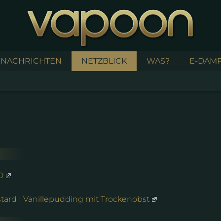
NACHRICHTEN
NETZBLICK
WAS?
E-DAMP
D
stard | Vanillepudding mit Trockenobst