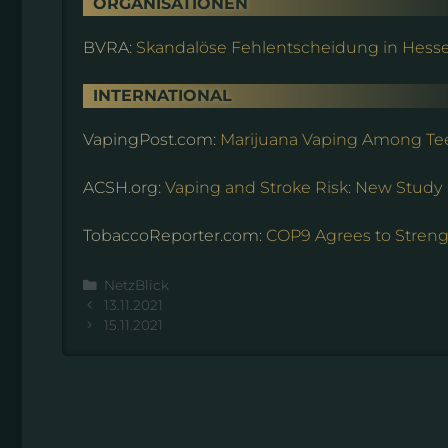
ORGANISATIONEN
BVRA:
Skandalöse Fehlentscheidung in Hess
INTERNATIONAL
VapingPost.com:
Marijuana Vaping Among Te
ACSH.org:
Vaping and Stroke Risk: New Study
TobaccoReporter.com:
COP9 Agrees to Stren
Kategorien
NetzBlick
13.11.2021
15.11.2021