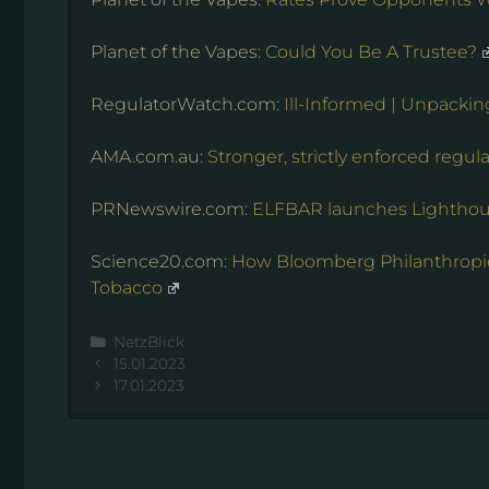
Planet of the Vapes:
Could You Be A Trustee?
RegulatorWatch.com:
Ill-Informed | Unpacki
AMA.com.au:
Stronger, strictly enforced regu
PRNewswire.com:
ELFBAR launches Lighthou
Science20.com:
How Bloomberg Philanthropi
Tobacco
Kategorien
NetzBlick
15.01.2023
17.01.2023