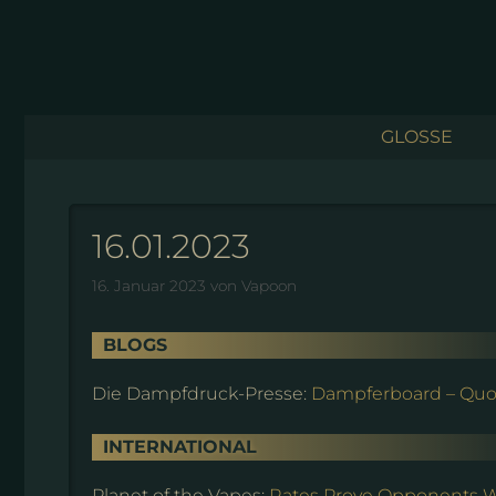
Zum
Inhalt
springen
GLOSSE
16.01.2023
16. Januar 2023
von
Vapoon
BLOGS
Die Dampfdruck-Presse:
Dampferboard – Quo
INTERNATIONAL
Planet of the Vapes:
Rates Prove Opponents 