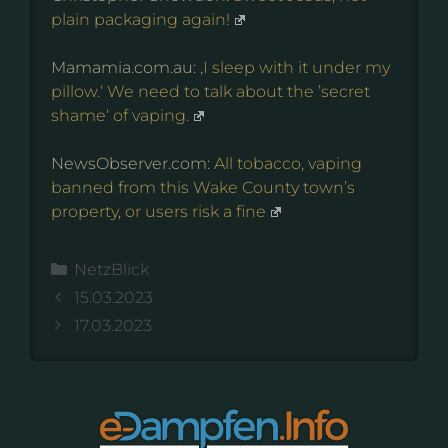
plain packaging again!
Mamamia.com.au:
‚I sleep with it under my
pillow.‘ We need to talk about the ’secret
shame‘ of vaping.
NewsObserver.com:
All tobacco, vaping
banned from this Wake County town’s
property, or users risk a fine
Kategorien
NetzBlick
15.03.2023
17.03.2023