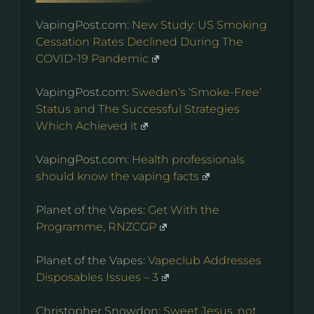
VapingPost.com:
New Study: US Smoking
Cessation Rates Declined During The
COVID-19 Pandemic
VapingPost.com:
Sweden’s ‘Smoke-Free’
Status and The Successful Strategies
Which Achieved it
VapingPost.com:
Health professionals
should know the vaping facts
Planet of the Vapes:
Get With the
Programme, RNZCGP
Planet of the Vapes:
Vapeclub Addresses
Disposables Issues – 3
Christopher Snowdon:
Sweet Jesus, not