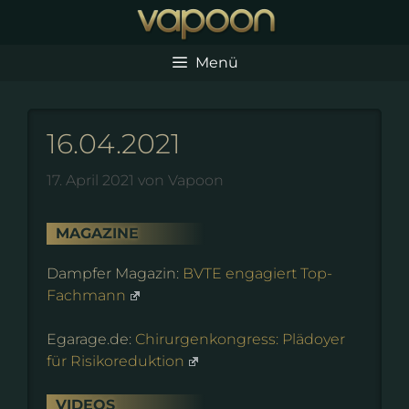
Zum
Inhalt
springen
Menü
16.04.2021
17. April 2021
von
Vapoon
MAGAZINE
Dampfer Magazin:
BVTE engagiert Top-
Fachmann
Egarage.de:
Chirurgenkongress: Plädoyer
für Risikoreduktion
VIDEOS