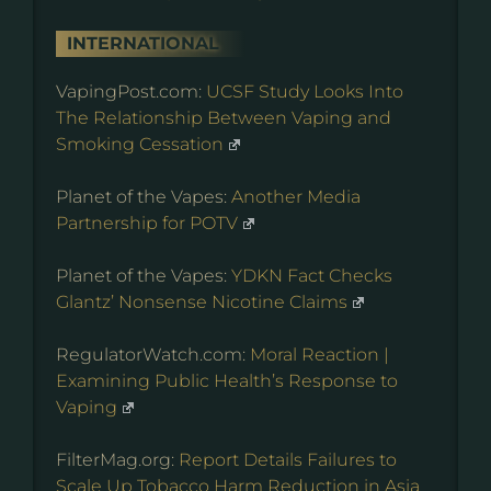
INTERNATIONAL
VapingPost.com:
UCSF Study Looks Into
The Relationship Between Vaping and
Smoking Cessation
Planet of the Vapes:
Another Media
Partnership for POTV
Planet of the Vapes:
YDKN Fact Checks
Glantz’ Nonsense Nicotine Claims
RegulatorWatch.com:
Moral Reaction |
Examining Public Health’s Response to
Vaping
FilterMag.org:
Report Details Failures to
Scale Up Tobacco Harm Reduction in Asia