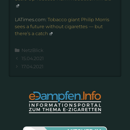
LATimes.com:
Tobacco giant Philip Morris
sees a future without cigarettes — but
there’s a catch
Kategorien
NetzBlick
15.04.2021
17.04.2021