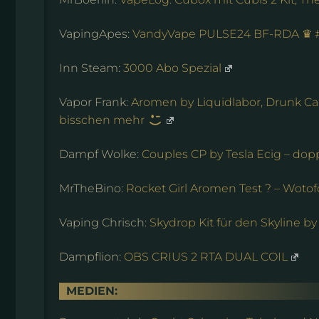
VapingApes:
VandyVape PULSE24 BF-RDA ♛ 
Inn Steam:
3000 Abo Spezial
Vapor Frank:
Aromen by Liquidlabor, Drunk Ca
bisschen mehr
Dampf Wolke:
Couples CP by Tesla Ecig – dopp
MrTheBino:
Rocket Girl Aromen Test ? – Wot
Vaping Chrisch:
Skydrop Kit für den Skyline b
Dampflion:
OBS CRIUS 2 RTA DUAL COIL
MEDIEN: