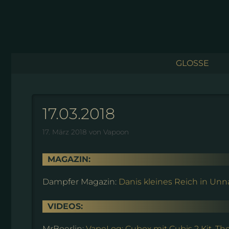
Zum
Inhalt
springen
GLOSSE
17.03.2018
17. März 2018
von
Vapoon
MAGAZIN:
Dampfer Magazin:
Danis kleines Reich in Unn
VIDEOS:
MrBoerlin:
VapeLog: Cubox mit Cubis 2 Kit, Th