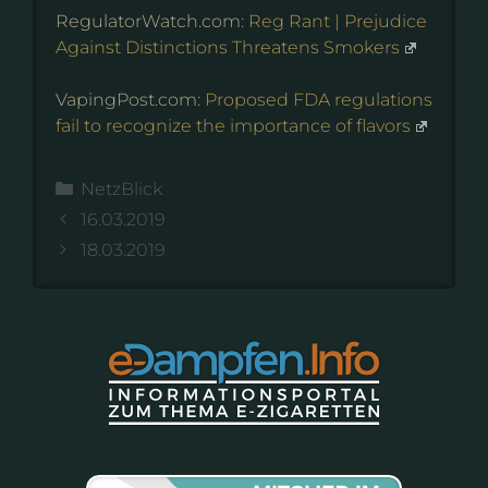
RegulatorWatch.com:
Reg Rant | Prejudice
Against Distinctions Threatens Smokers
VapingPost.com:
Proposed FDA regulations
fail to recognize the importance of flavors
Kategorien
NetzBlick
16.03.2019
18.03.2019