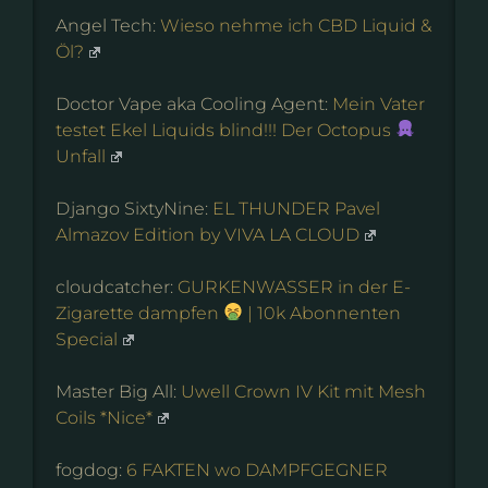
Angel Tech:
Wieso nehme ich CBD Liquid &
Öl?
Doctor Vape aka Cooling Agent:
Mein Vater
testet Ekel Liquids blind!!! Der Octopus
Unfall
Django SixtyNine:
EL THUNDER Pavel
Almazov Edition by VIVA LA CLOUD
cloudcatcher:
GURKENWASSER in der E-
Zigarette dampfen
| 10k Abonnenten
Special
Master Big All:
Uwell Crown IV Kit mit Mesh
Coils *Nice*
fogdog:
6 FAKTEN wo DAMPFGEGNER