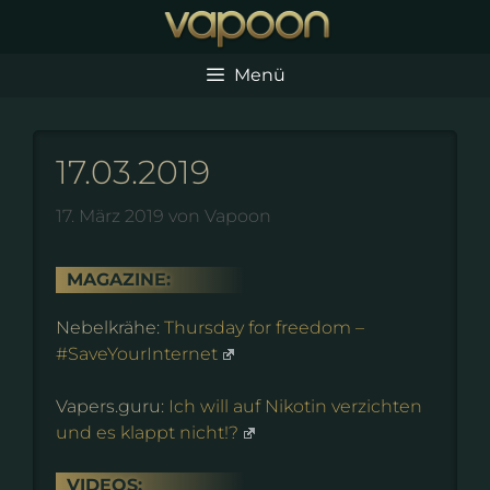
Zum
Inhalt
springen
Menü
17.03.2019
17. März 2019
von
Vapoon
MAGAZINE:
Nebelkrähe:
Thursday for freedom –
#SaveYourInternet
Vapers.guru:
Ich will auf Nikotin verzichten
und es klappt nicht!?
VIDEOS: