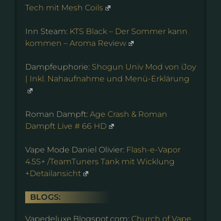
Tech mit Mesh Coils
Inn Steam:
KTS Black – Der Sommer kann
kommen – Aroma Review
Dampfeuphorie:
Shogun Univ Mod von iJoy
| Inkl. Nahaufnahme und Menü-Erklärung
Roman Dampft:
Age Crash & Roman
Dampft Live # 66 HD
Vape Mode Daniel Olivier:
Flash-e-Vapor
4.5S+ /TeamTuners Tank mit Wicklung
+Detailansicht
BLOGS:
Vapedeluxe.Blogspot.com:
Church of Vape