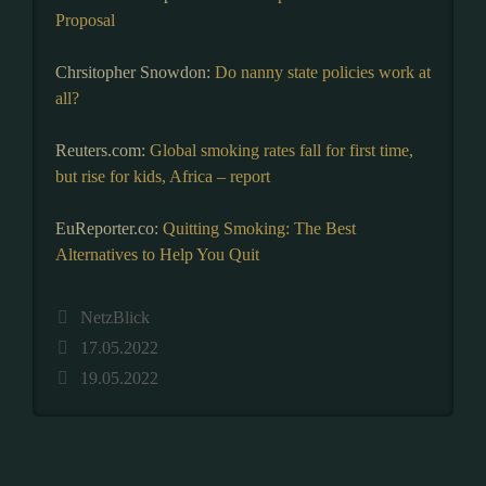
Proposal
Chrsitopher Snowdon:
Do nanny state policies work at
all?
Reuters.com:
Global smoking rates fall for first time,
but rise for kids, Africa – report
EuReporter.co:
Quitting Smoking: The Best
Alternatives to Help You Quit
Kategorien
NetzBlick
17.05.2022
19.05.2022